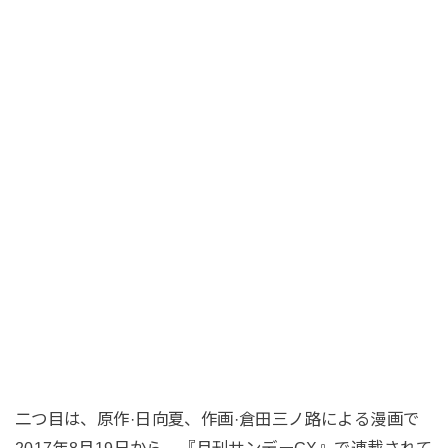
二つ目は、原作·日向夏、作画·倉田三ノ路による漫画で
2017年8月19日から、『月刊サンデーGX』で連載されて