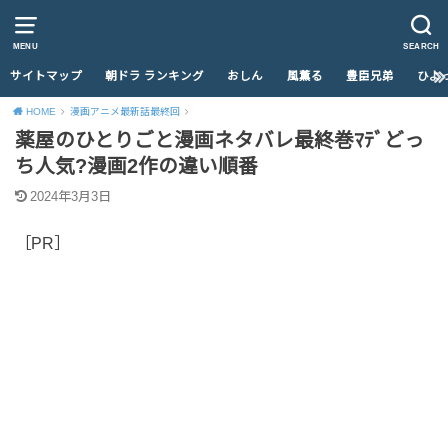
MENU
SEARCH
サイトマップ
朝ドラ ランキング
おしん
風薫る
豊臣兄弟
ひよ
HOME
漫画アニメ最新話最終回
薬屋のひとりごと漫画ネタバレ最終巻ﾏﾃﾞどっ
ち人気?漫画2作の違い順番
2024年3月3日
［PR］