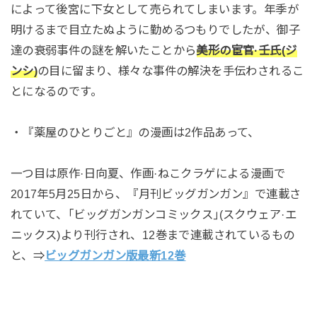
によって後宮に下女として売られてしまいます。年季が
明けるまで目立たぬように勤めるつもりでしたが、御子
達の衰弱事件の謎を解いたことから
美形の宦官·壬氏(ジ
ンシ)
の目に留まり、様々な事件の解決を手伝わされるこ
とになるのです。
・『薬屋のひとりごと』の漫画は2作品あって、
一つ目は原作·日向夏、作画·ねこクラゲによる漫画で
2017年5月25日から、『月刊ビッグガンガン』で連載さ
れていて、｢ビッグガンガンコミックス｣(スクウェア·エ
ニックス)より刊行され、12巻まで連載されているもの
と、⇒
ビッグガンガン版最新12巻