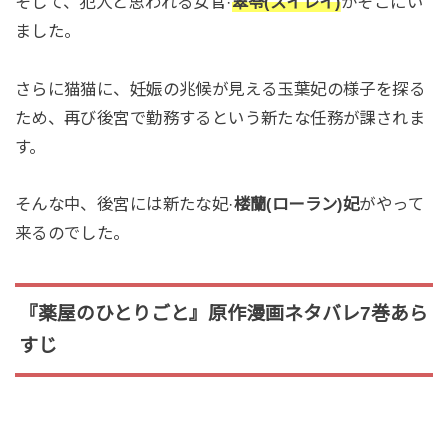
そして、犯人と思われる女官·
翠苓(スイレイ)
がそこにい
ました。
さらに猫猫に、妊娠の兆候が見える玉葉妃の様子を探る
ため、再び後宮で勤務するという新たな任務が課されま
す。
そんな中、後宮には新たな妃·
楼蘭(ローラン)妃
がやって
来るのでした。
『薬屋のひとりごと』原作漫画ネタバレ7巻あら
すじ