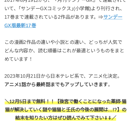
いて、｢サンデーGXコミックス｣(小学館)より刊行され、
17巻まで連載されている2作品があります。⇒
サンデー
GX版最新17巻
この漫画2作品の違いや小説との違い、どっちが人気で
どんな内容か、読む順番はこれが最適というものをまと
めています！
2023年10月21日から日本テレビ系で、アニメ化決定。
アニメ1話から最終話までもアップしていきます
。
＼12月5日まで無料！！【後宮で働くことになった薬師·猫
猫が解決していく謎や猫猫と壬氏の今後の展開は…!?】の
結末を知りたい方はぜひ読んでみて下さい⇓⇓／