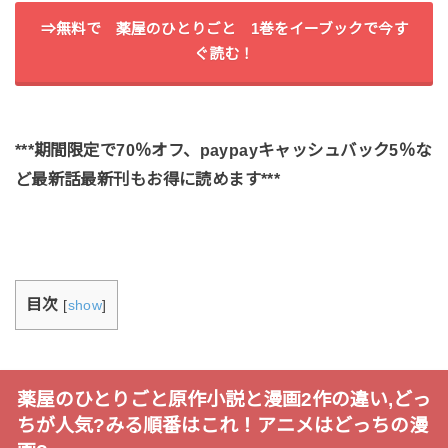
⇒無料で 薬屋のひとりごと 1巻をイーブックで今す
ぐ読む！
***期間限定で70％オフ、paypayキャッシュバック5％な
ど最新話最新刊もお得に読めます***
目次
[
show
]
薬屋のひとりごと原作小説と漫画2作の違い,どっ
ちが人気?みる順番はこれ！アニメはどっちの漫