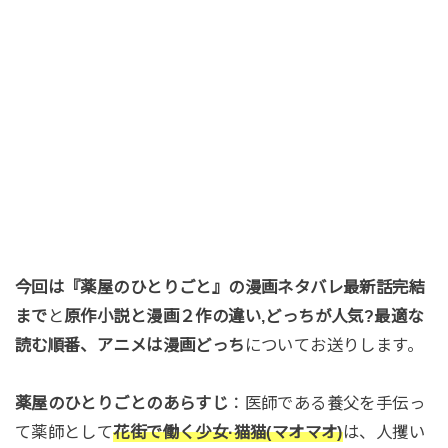
今回は『薬屋のひとりごと』の漫画ネタバレ最新話完結
まで
と
原作小説と漫画２作の違い,どっちが人気?最適な
読む順番、アニメは漫画どっち
についてお送りします。
薬屋のひとりごとのあらすじ
：医師である養父を手伝っ
て薬師として
花街で働く少女·猫猫(マオマオ)
は、人攫い