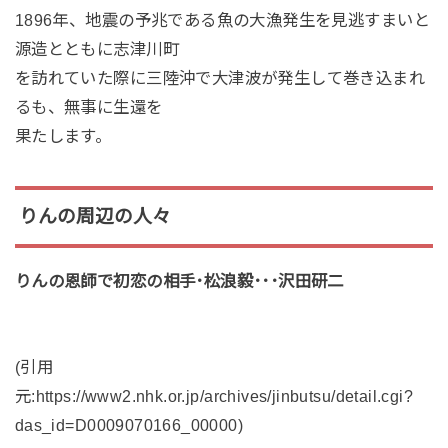
1896年、地震の予兆である魚の大漁発生を見逃すまいと
源造とともに志津川町
を訪れていた際に三陸沖で大津波が発生して巻き込まれ
るも、無事に生還を
果たします。
りんの周辺の人々
りんの恩師で初恋の相手･松浪毅･･･沢田研二
(引用
元:https://www2.nhk.or.jp/archives/jinbutsu/detail.cgi?
das_id=D0009070166_00000)