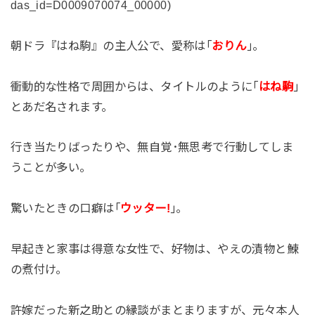
das_id=D0009070074_00000)
朝ドラ『はね駒』の主人公で、愛称は｢
おりん
｣。
衝動的な性格で周囲からは、タイトルのように｢
はね駒
｣
とあだ名されます。
行き当たりばったりや、無自覚･無思考で行動してしま
うことが多い。
驚いたときの口癖は｢
ウッター!
｣。
早起きと家事は得意な女性で、好物は、やえの漬物と鰊
の煮付け。
許嫁だった新之助との縁談がまとまりますが、元々本人