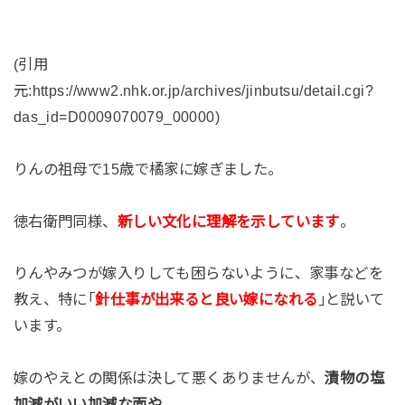
(引用
元:https://www2.nhk.or.jp/archives/jinbutsu/detail.cgi?
das_id=D0009070079_00000)
りんの祖母で15歳で橘家に嫁ぎました。
徳右衛門同様、
新しい文化に理解を示しています
。
りんやみつが嫁入りしても困らないように、家事などを
教え、特に｢
針仕事が出来ると良い嫁になれる
｣と説いて
います。
嫁のやえとの関係は決して悪くありませんが、
漬物の塩
加減がいい加減な面や