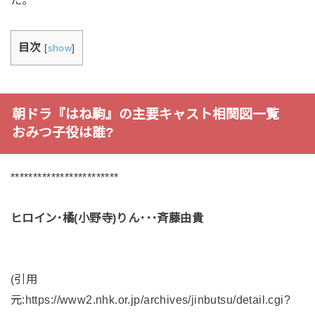
目次
[
show
]
朝ドラ『はね駒』の主要キャスト相関図一覧
おみつ子役は誰?
************************
ヒロイン･橘(小野寺)りん･･･斉藤由貴
(引用
元:https://www2.nhk.or.jp/archives/jinbutsu/detail.cgi?