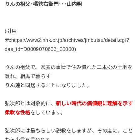
りんの祖父･橘徳右衛門･･･山内明
(引用
元:https://www2.nhk.or.jp/archives/jinbutsu/detail.cgi?
das_id=D0009070603_00000)
りんの祖父で、家庭の事情で住み慣れた二本松の土地を
離れ、相馬で暮らす
りん達と同居
することになりました。
弘次郎とは対象的に、
新しい時代の価値観に理解を示す
柔軟な性格
をしています。
弘次郎には最もらしい説教をしますが、その度に、こと
から小言を言われて