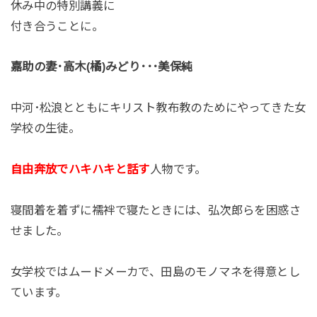
休み中の特別講義に
付き合うことに。
嘉助の妻･高木(橘)みどり･･･美保純
中河･松浪とともにキリスト教布教のためにやってきた女
学校の生徒。
自由奔放でハキハキと話す
人物です。
寝間着を着ずに襦袢で寝たときには、弘次郎らを困惑さ
せました。
女学校ではムードメーカで、田島のモノマネを得意とし
ています。