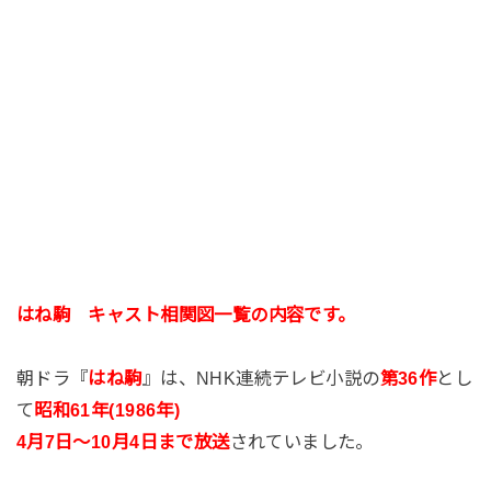
はね駒 キャスト相関図一覧の内容です。
朝ドラ『
はね駒
』は、NHK連続テレビ小説の
第36作
とし
て
昭和61年(1986年)
4月7日～10月4日まで放送
されていました。