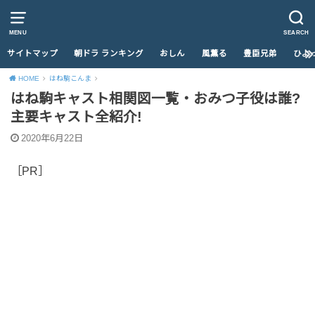
MENU
SEARCH
サイトマップ
朝ドラ ランキング
おしん
風薫る
豊臣兄弟
ひよ
HOME
はね駒こんま
はね駒キャスト相関図一覧・おみつ子役は誰?
主要キャスト全紹介!
2020年6月22日
［PR］