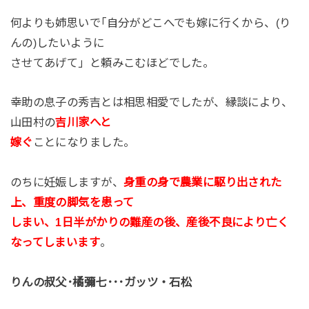
何よりも姉思いで｢自分がどこへでも嫁に行くから、(り
んの)したいように
させてあげて」と頼みこむほどでした。
幸助の息子の秀吉とは相思相愛でしたが、縁談により、
山田村の
吉川家へと
嫁ぐ
ことになりました。
のちに妊娠しますが、
身重の身で農業に駆り出された
上、重度の脚気を患って
しまい、1日半がかりの難産の後、産後不良により亡く
なってしまいます
。
りんの叔父･橘彌七･･･ガッツ・石松