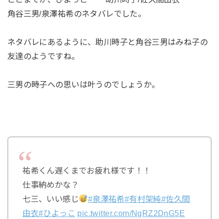
角谷三男/泉澤祐希のネタバレでした。
ネタバレにあるように、助川時子と角谷三男はみね子の
友達のようですね。
三男の時子への思いは叶うのでしょうか。
祐希くん遅くまでお疲れ様です！！
仕事納めかな？
七三、いい感じ
#泉澤祐希
#有村架純
#佐久間
由衣
#ひよっこ
pic.twitter.com/NgRZ2DnG5E