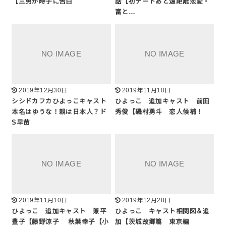
【三男が時子に告白
話【初デートあと遠距離恋愛・
富と…
2019年12月30日
2019年11月10日
シシドカフカひよっこキャスト
ひよっこ 追加キャスト 前田
本名はゆうな！親は日本人？ド
秀俊【磯村勇斗 恋人候補！
S早苗
2019年11月10日
2019年12月28日
ひよっこ 追加キャスト 兼平
ひよっこ キャスト相関図＆追
豊子【藤野涼子 秋葉幸子【小
加【茨城故郷篇 東京編