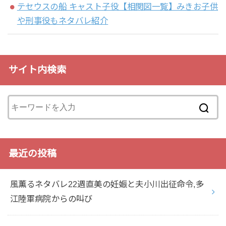
テセウスの船 キャスト子役【相関図一覧】みきお子供
や刑事役もネタバレ紹介
サイト内検索
最近の投稿
風薫るネタバレ22週直美の妊娠と夫小川出征命令,多
江陸軍病院からの叫び