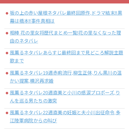
坂の上の赤い屋根ネタバレ最終回原作,ドラマ結末‼黒
幕は橋本‼事件真相は
相棒 花の里女将歴代まとめ一覧!花の里なくなった理
由のネタバレ
風薫るネタバレあらすじ最終回まで見どころ解説主題
歌まで
風薫るネタバレ19週赤痢流行,柳生正体,りん黒川の温
かい提案,横沢再求婚
風薫るネタバレ20週直美と小川の感涙プロポーズ,り
んを巡る男たちの激突
風薫るネタバレ22週直美の妊娠と夫小川出征命令,多
江陸軍病院からの叫び