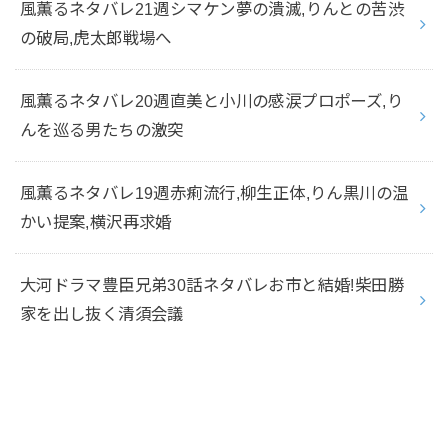
風薫るネタバレ21週シマケン夢の潰滅,りんとの苦渋
の破局,虎太郎戦場へ
風薫るネタバレ20週直美と小川の感涙プロポーズ,り
んを巡る男たちの激突
風薫るネタバレ19週赤痢流行,柳生正体,りん黒川の温
かい提案,横沢再求婚
大河ドラマ豊臣兄弟30話ネタバレお市と結婚!柴田勝
家を出し抜く清須会議