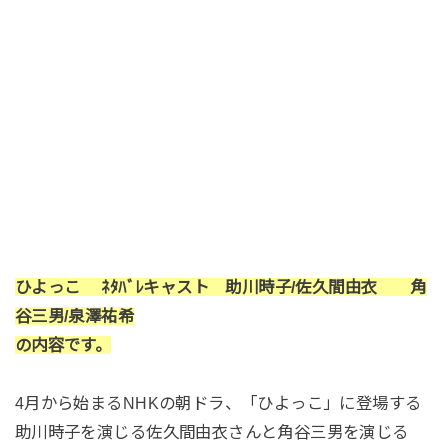
ひよっこ ﾈﾀﾊﾞﾚキャスト 助川時子/佐久間由衣 角
谷三男/泉澤祐希
の内容です。
4月から始まるNHKの朝ドラ、「ひよっこ」に登場する
助川時子を演じる佐久間由衣さんと角谷三男を演じる