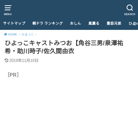
MENU
SEARCH
サイトマップ
朝ドラ ランキング
おしん
風薫る
豊臣兄弟
ひよ
HOME
ひよっこ
ひよっこキャストみつお【角谷三男/泉澤祐
希・助川時子/佐久間由衣
2019年11月10日
［PR］