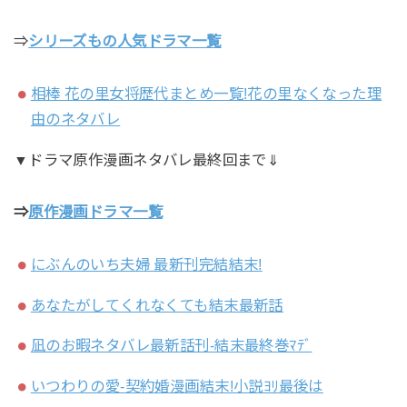
⇒
シリーズもの人気ドラマ一覧
相棒 花の里女将歴代まとめ一覧!花の里なくなった理
由のネタバレ
▼ドラマ原作漫画ネタバレ最終回まで⇓
⇒
原作
漫画ドラマ一覧
にぶんのいち夫婦 最新刊完結結末!
あなたがしてくれなくても結末最新話
凪のお暇ネタバレ最新話刊-結末最終巻ﾏﾃﾞ
いつわりの愛‐契約婚漫画結末!小説ﾖﾘ最後は