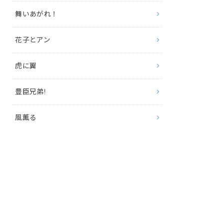
舞いあがれ！
花子とアン
虎に翼
豊臣兄弟!
風薫る