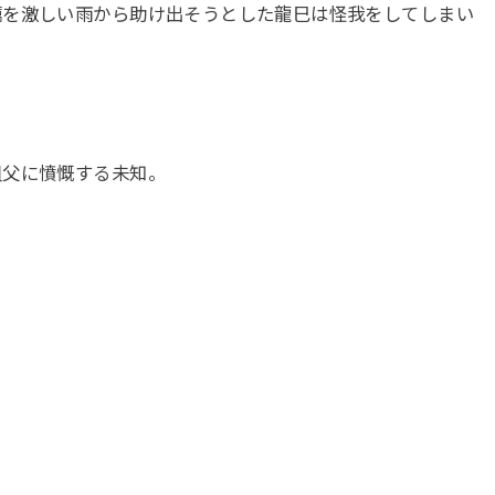
蠣を激しい雨から助け出そうとした龍巳は怪我をしてしまい
祖父に憤慨する未知。