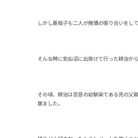
しかし亜哉子も二人が強情の張り合いをし
そんな時に気仙沼に出掛けて行った耕治か
その頃、耕治は百音の幼馴染である亮の父
居ました。