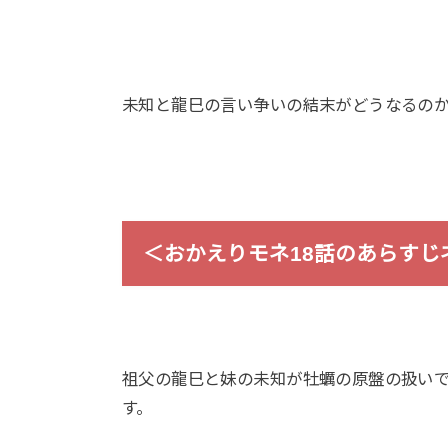
未知と龍巳の言い争いの結末がどうなるの
＜おかえりモネ18話のあらすじ
祖父の龍巳と妹の未知が牡蠣の原盤の扱い
す。