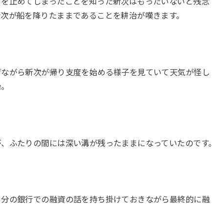
とを止めてしまったことを知った新次はもったいないと残念
新次が船を降りたままであることを耕治が嘆きます。
げながら新次が帰り支度を始める様子を見ていて天気が怪し
治。
が、ふたりの間には深い溝が残ったままになっていたのです。
自分の銀行での融資の話を持ち掛けておきながら最終的に融