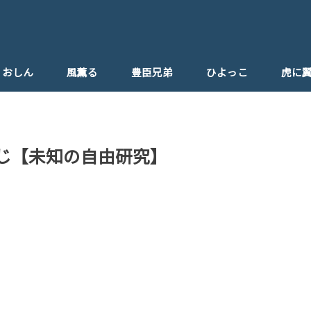
おしん
風薫る
豊臣兄弟
ひよっこ
虎に
ひよっこ父親
すじ【未知の自由研究】