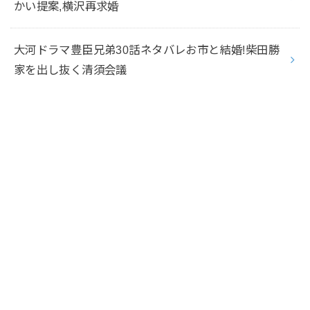
かい提案,横沢再求婚
大河ドラマ豊臣兄弟30話ネタバレお市と結婚!柴田勝
家を出し抜く清須会議