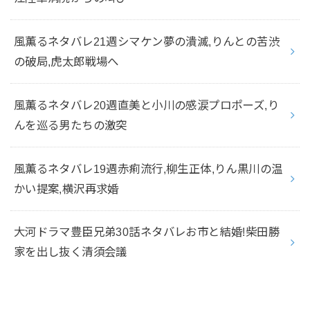
風薫るネタバレ21週シマケン夢の潰滅,りんとの苦渋
の破局,虎太郎戦場へ
風薫るネタバレ20週直美と小川の感涙プロポーズ,り
んを巡る男たちの激突
風薫るネタバレ19週赤痢流行,柳生正体,りん黒川の温
かい提案,横沢再求婚
大河ドラマ豊臣兄弟30話ネタバレお市と結婚!柴田勝
家を出し抜く清須会議