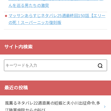
んを巡る男たちの激突
マッサンあらすじネタバレ25週最終回150話【エリー
の死！スーパーニッカ復刻版
サイト内検索
最近の投稿
風薫るネタバレ22週直美の妊娠と夫小川出征命令,多
江陸軍病院からの叫び