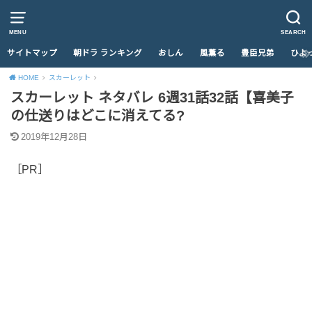
MENU
SEARCH
サイトマップ
朝ドラ ランキング
おしん
風薫る
豊臣兄弟
ひよ
HOME
スカーレット
スカーレット ネタバレ 6週31話32話【喜美子
の仕送りはどこに消えてる?
2019年12月28日
［PR］