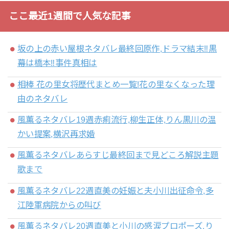
ここ最近1週間で人気な記事
坂の上の赤い屋根ネタバレ最終回原作,ドラマ結末‼黒
幕は橋本‼事件真相は
相棒 花の里女将歴代まとめ一覧!花の里なくなった理
由のネタバレ
風薫るネタバレ19週赤痢流行,柳生正体,りん黒川の温
かい提案,横沢再求婚
風薫るネタバレあらすじ最終回まで見どころ解説主題
歌まで
風薫るネタバレ22週直美の妊娠と夫小川出征命令,多
江陸軍病院からの叫び
風薫るネタバレ20週直美と小川の感涙プロポーズ,り