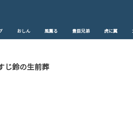
グ
おしん
風薫る
豊臣兄弟
虎に翼
らすじ鈴の生前葬