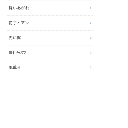
舞いあがれ！
花子とアン
虎に翼
豊臣兄弟!
風薫る