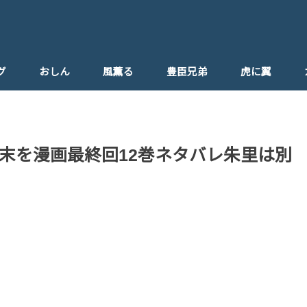
グ
おしん
風薫る
豊臣兄弟
虎に翼
末を漫画最終回12巻ネタバレ朱里は別