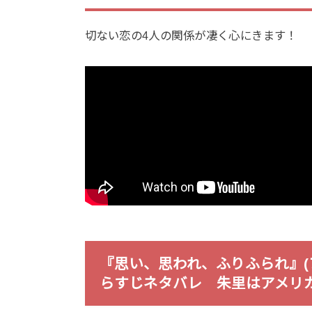
切ない恋の4人の関係が凄く心にきます！
『思い、思われ、ふりふられ』(
らすじネタバレ 朱里はアメリカ