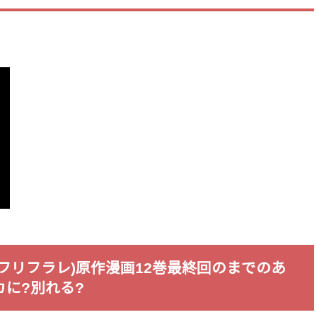
フリフラレ)原作漫画12巻最終回のまでのあ
に?別れる?