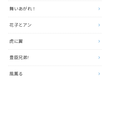
舞いあがれ！
花子とアン
虎に翼
豊臣兄弟!
風薫る