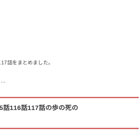
話117話をまとめました。
も…
話116話117話の歩の死の