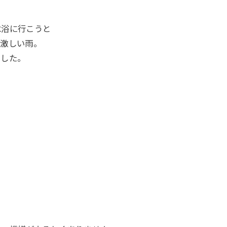
水浴に行こうと
は激しい雨。
ました。