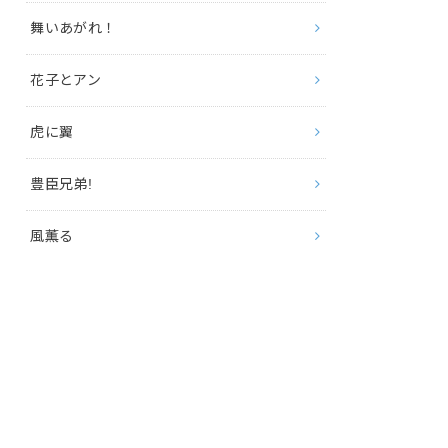
舞いあがれ！
花子とアン
虎に翼
豊臣兄弟!
風薫る