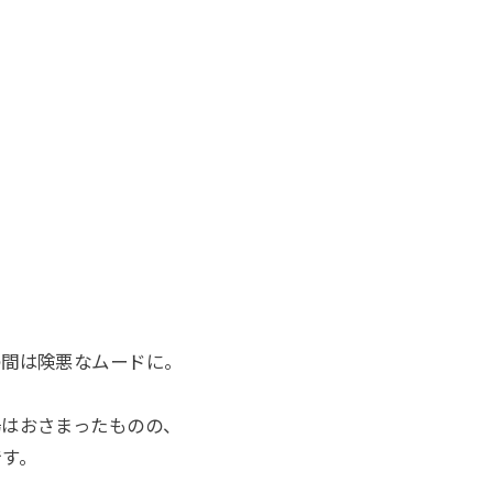
の間は険悪なムードに。
場はおさまったものの、
です。