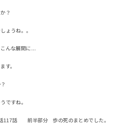
うか？
でしょうね。。
でこんな展開に…
ます。
か？
そうですね。
16話117話 前半部分 歩の死のまとめでした。