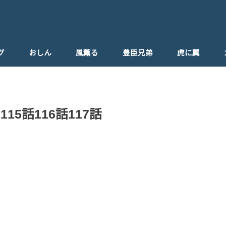
グ
おしん
風薫る
豊臣兄弟
虎に翼
5話116話117話