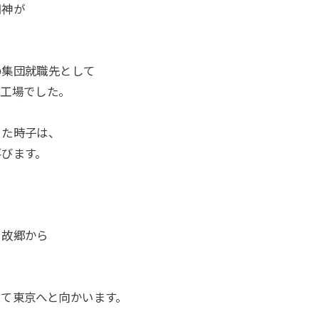
田神が
の集団就職先として
オ工場でした。
った時子は、
喜びます。
と故郷から
て東京へと向かいます。