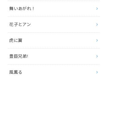
舞いあがれ！
花子とアン
虎に翼
豊臣兄弟!
風薫る