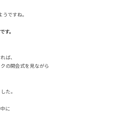
ようですね。
レです。
ければ、
ックの開会式を見ながら
ました。
の中に