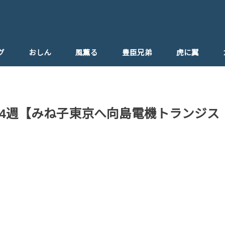
グ
おしん
風薫る
豊臣兄弟
虎に翼
4週【みね子東京へ向島電機トランジス