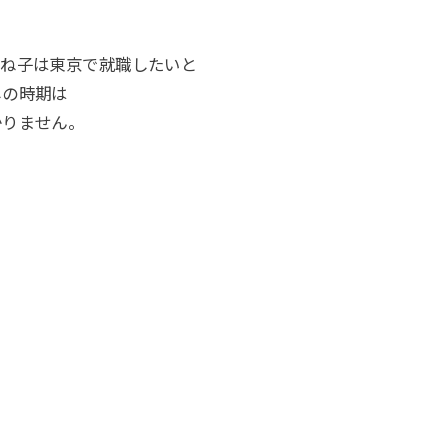
みね子は東京で就職したいと
しの時期は
かりません。