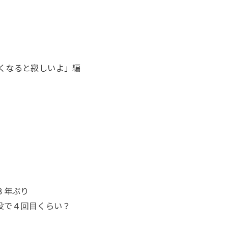
いなくなると寂しいよ」編
３年ぶり
別役で４回目くらい？