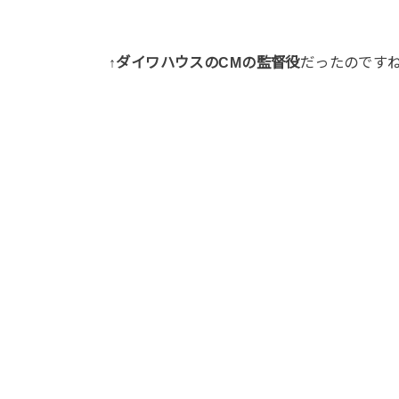
↑
ダイワハウスのCMの監督役
だったのです