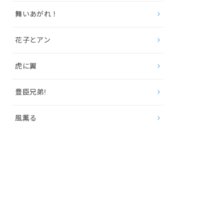
舞いあがれ！
花子とアン
虎に翼
豊臣兄弟!
風薫る