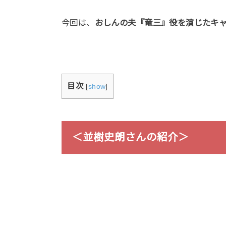
今回は、
おしんの夫『竜三』役を演じたキ
目次
[
show
]
＜並樹史朗さんの紹介＞