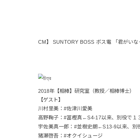
CM】 SUNTORY BOSS ボス電 「君が
2018年【相棒】研究室（教授／相棒博士）
【ゲスト】
川村里美：
#
佐津川愛美
高野鞠子：
#
冨樫真
←S4-17以来、別役で１
宇佐美真一郎：
#
並樹史朗
←S13-9以来、
猪瀬啓吾：
#
オクイシュージ