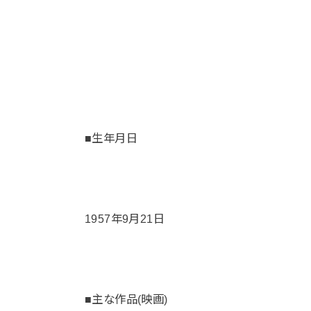
■生年月日
1957年9月21日
■主な作品(映画)