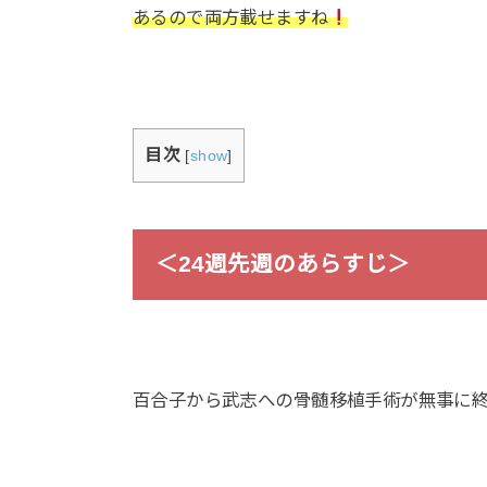
あるので両方載せますね
目次
[
show
]
＜24週先週のあらすじ＞
百合子から武志への骨髄移植手術が無事に