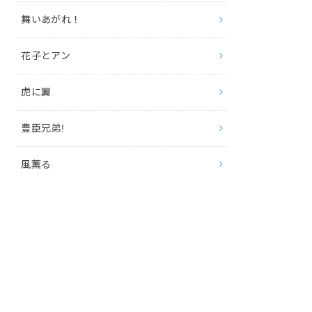
舞いあがれ！
花子とアン
虎に翼
豊臣兄弟!
風薫る