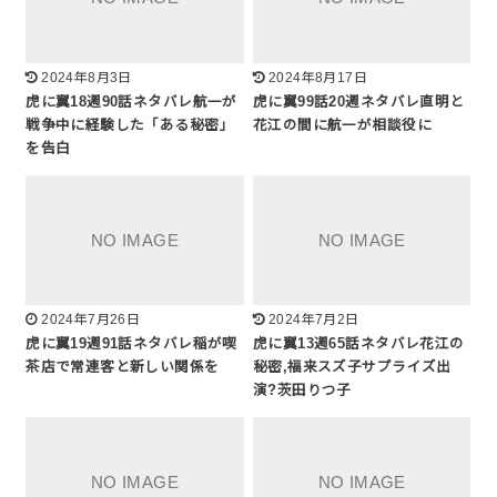
2024年8月3日
2024年8月17日
虎に翼18週90話ネタバレ航一が
虎に翼99話20週ネタバレ直明と
戦争中に経験した「ある秘密」
花江の間に航一が相談役に
を告白
2024年7月26日
2024年7月2日
虎に翼19週91話ネタバレ稲が喫
虎に翼13週65話ネタバレ花江の
茶店で常連客と新しい関係を
秘密,福来スズ子サプライズ出
演?茨田りつ子