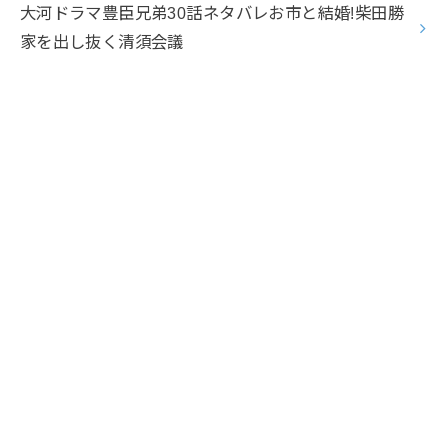
大河ドラマ豊臣兄弟30話ネタバレお市と結婚!柴田勝
家を出し抜く清須会議