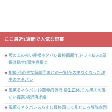
ここ最近1週間で人気な記事
坂の上の赤い屋根ネタバレ最終回原作,ドラマ結末‼黒
幕は橋本‼事件真相は
相棒 花の里女将歴代まとめ一覧!花の里なくなった理
由のネタバレ
風薫るネタバレ19週赤痢流行,柳生正体,りん黒川の温
かい提案,横沢再求婚
風薫るネタバレあらすじ最終回まで見どころ解説主題