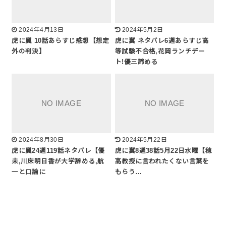
2024年4月13日
2024年5月2日
虎に翼 10話あらすじ感想【想定
虎に翼 ネタバレ6週あらすじ高
外の判決】
等試験不合格,花岡ランチデー
ト!優三諦める
2024年8月30日
2024年5月22日
虎に翼24週119話ネタバレ【優
虎に翼8週38話5月22日水曜【穂
未,川床明日香が大学辞める,航
高教授に言われたくない言葉を
一と口論に
もらう…