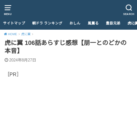
MENU
SEARCH
サイトマップ
朝ドラ ランキング
おしん
風薫る
豊臣兄弟
虎に
HOME
虎に翼
虎に翼 106話あらすじ感想【朋一とのどかの
本音】
2024年8月27日
［PR］