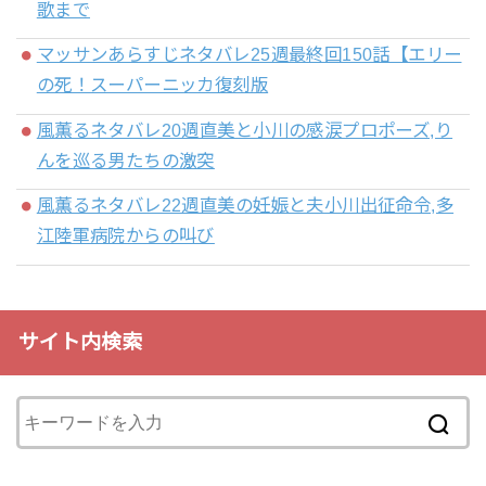
歌まで
マッサンあらすじネタバレ25週最終回150話【エリー
の死！スーパーニッカ復刻版
風薫るネタバレ20週直美と小川の感涙プロポーズ,り
んを巡る男たちの激突
風薫るネタバレ22週直美の妊娠と夫小川出征命令,多
江陸軍病院からの叫び
サイト内検索