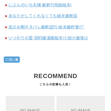
にぶんのいち夫婦 最新刊完結結末!
あなたがしてくれなくても結末最新話
凪のお暇ネタバレ最新話刊-結末最終巻ﾏﾃﾞ
いつわりの愛‐契約婚漫画結末!小説ﾖﾘ最後は
虎に翼
RECOMMEND