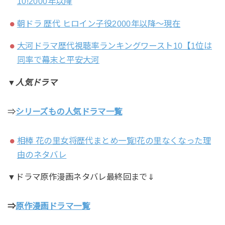
10!2000年以降
朝ドラ 歴代 ヒロイン子役2000年以降～現在
大河ドラマ歴代視聴率ランキングワースト10【1位は
同率で幕末と平安大河
▼人気ドラマ
⇒
シリーズもの人気ドラマ一覧
相棒 花の里女将歴代まとめ一覧!花の里なくなった理
由のネタバレ
▼ドラマ原作漫画ネタバレ最終回まで⇓
⇒
原作
漫画ドラマ一覧