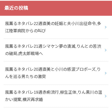
最近の投稿
風薫るネタバレ22週直美の妊娠と夫小川出征命令,多
江陸軍病院からの叫び
風薫るネタバレ21週シマケン夢の潰滅,りんとの苦渋
の破局,虎太郎戦場へ
風薫るネタバレ20週直美と小川の感涙プロポーズ,り
んを巡る男たちの激突
風薫るネタバレ19週赤痢流行,柳生正体,りん黒川の温
かい提案,横沢再求婚