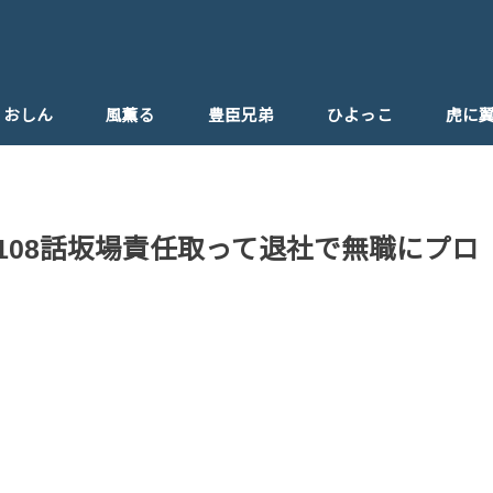
おしん
風薫る
豊臣兄弟
ひよっこ
虎に
ひよっこ父親
話108話坂場責任取って退社で無職にプロ