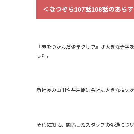
＜なつぞら107話108話のあら
『神をつかんだ少年クリフ』は大きな赤字
した。
新社長の山川や井戸原は会社に大きな損失
それに加え、関係したスタッフの処遇につ