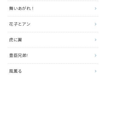
舞いあがれ！
花子とアン
虎に翼
豊臣兄弟!
風薫る