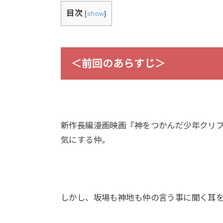
目次
[
show
]
＜前回のあらすじ＞
新作長編漫画映画『神をつかんだ少年クリ
気にする仲。
しかし、坂場も神地も仲の言う事に聞く耳