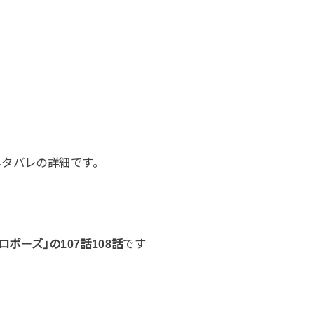
ネタバレの詳細です。
ポーズ｣の107話108話
です