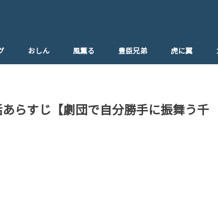
グ
おしん
風薫る
豊臣兄弟
虎に翼
6話あらすじ【劇団で自分勝手に振舞う千