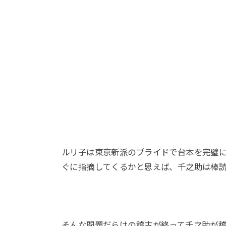
ルリ子は東京新派のプライドで台本を完璧
ぐに指摘してくるかと思えば、千之助は棒
そんな問題だらけの稽古が終って千之助が