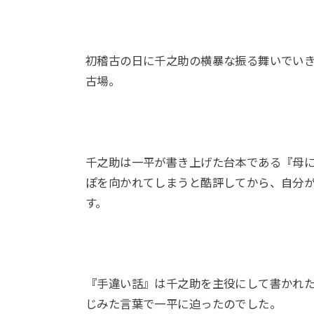
初稽古の日に千之助の横暴な振る舞いでい
古場。
千之助は一平が書き上げた台本である『母
ぽを向かれてしまうと酷評してから、自分
す。
『手違い話』は千之助を主役にして書かれ
じみた言葉で一平に迫ったのでした。