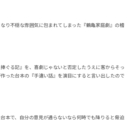
きなり不穏な雰囲気に包まれてしまった『鶴亀家庭劇』の稽
に捧ぐる記』を、喜劇じゃないと否定したうえに客からそっ
が作った台本の『手違い話』を演目にすると言い出したので
た台本で、自分の意見が通らないなら何時でも降りると脅迫