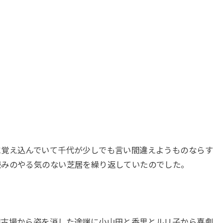
に覚え込んでいて千代が少しでも言い間違えようものならす
読みのやる気のない芝居を繰り返していたのでした。
稽古場から姿を消した途端に小山田と香里とルリ子から喜劇