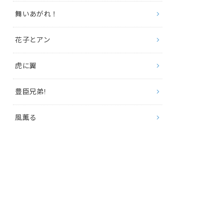
舞いあがれ！
花子とアン
虎に翼
豊臣兄弟!
風薫る