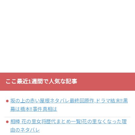
ここ最近1週間で人気な記事
坂の上の赤い屋根ネタバレ最終回原作,ドラマ結末‼黒
幕は橋本‼事件真相は
相棒 花の里女将歴代まとめ一覧!花の里なくなった理
由のネタバレ