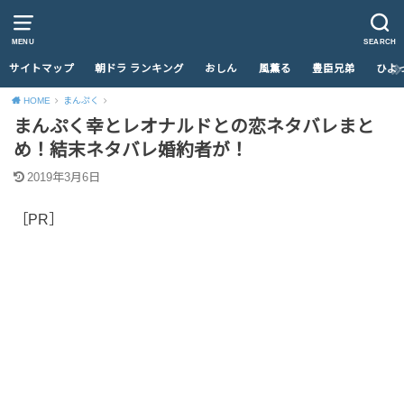
MENU
SEARCH
サイトマップ
朝ドラ ランキング
おしん
風薫る
豊臣兄弟
ひよ
HOME
まんぷく
まんぷく幸とレオナルドとの恋ネタバレまと
め！結末ネタバレ婚約者が！
2019年3月6日
［PR］