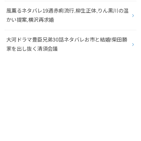
風薫るネタバレ19週赤痢流行,柳生正体,りん黒川の温
かい提案,横沢再求婚
大河ドラマ豊臣兄弟30話ネタバレお市と結婚!柴田勝
家を出し抜く清須会議