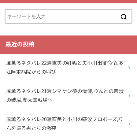
最近の投稿
風薫るネタバレ22週直美の妊娠と夫小川出征命令,多
江陸軍病院からの叫び
風薫るネタバレ21週シマケン夢の潰滅,りんとの苦渋
の破局,虎太郎戦場へ
風薫るネタバレ20週直美と小川の感涙プロポーズ,り
んを巡る男たちの激突