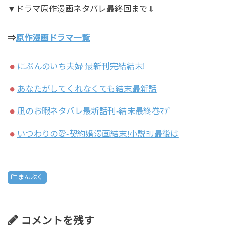
▼ドラマ原作漫画ネタバレ最終回まで⇓
⇒
原作
漫画ドラマ一覧
にぶんのいち夫婦 最新刊完結結末!
あなたがしてくれなくても結末最新話
凪のお暇ネタバレ最新話刊-結末最終巻ﾏﾃﾞ
いつわりの愛‐契約婚漫画結末!小説ﾖﾘ最後は
まんぷく
コメントを残す