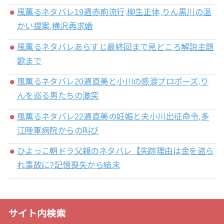
風薫るネタバレ19週赤痢流行,柳生正体,りん黒川の温
かい提案,横沢再求婚
風薫るネタバレあらすじ最終回まで見どころ解説主題
歌まで
風薫るネタバレ20週直美と小川の感涙プロポーズ,り
んを巡る男たちの激突
風薫るネタバレ22週直美の妊娠と夫小川出征命令,多
江陸軍病院からの叫び
ひよっこ朝ドラ父親のネタバレ【失踪理由は金を盗ら
れ事故に?記憶喪失から結末
サイト内検索