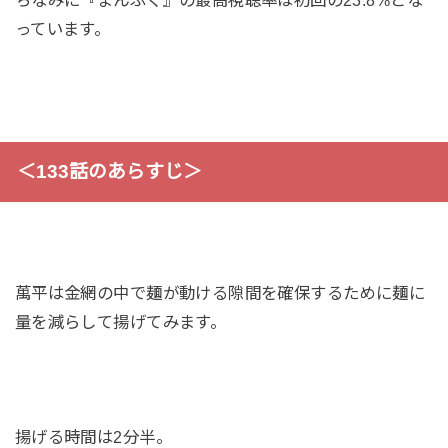
ちなみに『まんぷく』の最高視聴率は初回の23.8%とな
っています。
＜133話のあらすじ＞
萬平は金網の中で麺が動ける隙間を確保するために麺に
量を減らして揚げてみます。
揚げる時間は2分半。