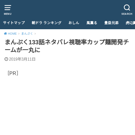
MENU
SEARCH
サイトマップ
朝ドラ ランキング
おしん
風薫る
豊臣兄弟
虎に
HOME
まんぷく
まんぷく133話ネタバレ視聴率カップ麺開発チ
ームが一丸に
2019年3月11日
［PR］