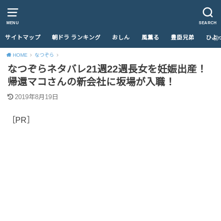
MENU
SEARCH
サイトマップ
朝ドラ ランキング
おしん
風薫る
豊臣兄弟
ひよ
HOME
なつぞら
なつぞらネタバレ21週22週長女を妊娠出産！
帰還マコさんの新会社に坂場が入職！
2019年8月19日
［PR］