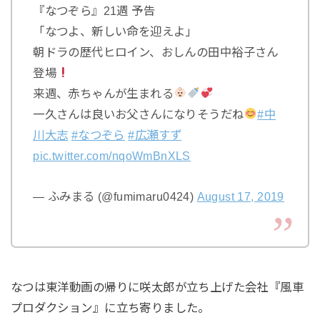
『なつぞら』21週 予告
「なつよ、新しい命を迎えよ」
朝ドラの歴代ヒロイン、おしんの田中裕子さん
登場
来週、赤ちゃんが生まれる
一久さんは良いお父さんになりそうだね
#中
川大志
#なつぞら
#広瀬すず
pic.twitter.com/nqoWmBnXLS
— ふみまる (@fumimaru0424)
August 17, 2019
なつは東洋動画の帰りに咲太郎が立ち上げた会社『風車
プロダクション』に立ち寄りました。