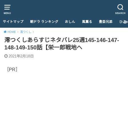
MENU
SEARCH
サイトマップ
朝ドラ ランキング
おしん
風薫る
豊臣兄弟
ひよ
HOME
澪つくし
澪つくしあらすじネタバレ25週145-146-147-
148-149-150話【栄一郎戦地へ
2021年2月18日
［PR］