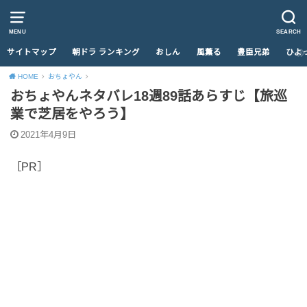
MENU
SEARCH
サイトマップ
朝ドラ ランキング
おしん
風薫る
豊臣兄弟
ひよ
HOME
おちょやん
おちょやんネタバレ18週89話あらすじ【旅巡
業で芝居をやろう】
2021年4月9日
［PR］