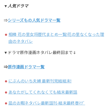
▼人気ドラマ
⇒
シリーズもの人気ドラマ一覧
相棒 花の里女将歴代まとめ一覧!花の里なくなった理
由のネタバレ
▼ドラマ原作漫画ネタバレ最終回まで⇓
⇒
原作
漫画ドラマ一覧
にぶんのいち夫婦 最新刊完結結末!
あなたがしてくれなくても結末最新話
凪のお暇ネタバレ最新話刊-結末最終巻ﾏﾃﾞ