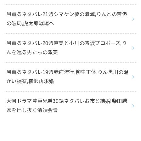
風薫るネタバレ21週シマケン夢の潰滅,りんとの苦渋
の破局,虎太郎戦場へ
風薫るネタバレ20週直美と小川の感涙プロポーズ,り
んを巡る男たちの激突
風薫るネタバレ19週赤痢流行,柳生正体,りん黒川の温
かい提案,横沢再求婚
大河ドラマ豊臣兄弟30話ネタバレお市と結婚!柴田勝
家を出し抜く清須会議