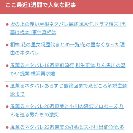
ここ最近1週間で人気な記事
坂の上の赤い屋根ネタバレ最終回原作,ドラマ結末‼黒
幕は橋本‼事件真相は
相棒 花の里女将歴代まとめ一覧!花の里なくなった理
由のネタバレ
風薫るネタバレ19週赤痢流行,柳生正体,りん黒川の温
かい提案,横沢再求婚
風薫るネタバレあらすじ最終回まで見どころ解説主題
歌まで
風薫るネタバレ20週直美と小川の感涙プロポーズ,り
んを巡る男たちの激突
風薫るネタバレ22週直美の妊娠と夫小川出征命令,多